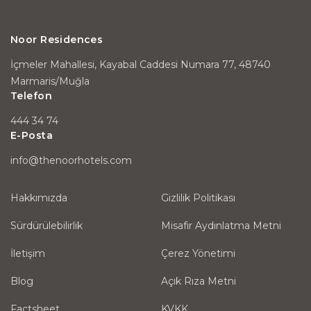
Noor Residences
İçmeler Mahallesi, Kayabal Caddesi Numara 77, 48740
Marmaris/Muğla
Telefon
444 34 74
E-Posta
info@thenoorhotels.com
Hakkımızda
Gizlilik Politikası
Sürdürülebilirlik
Misafir Aydınlatma Metni
İletişim
Çerez Yönetimi
Blog
Açık Rıza Metni
Factsheet
KVKK