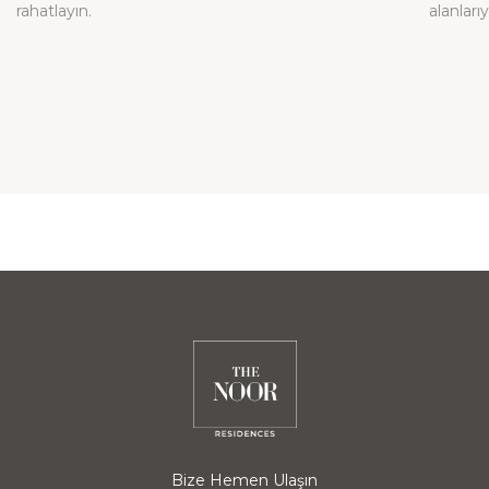
rahatlayın.
alanlarıy
Bize Hemen Ulaşın