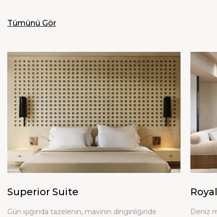
Tümünü Gör
Superior Suite
Royal
Gün ışığında tazelenin, mavinin dinginliğinde
Deniz m